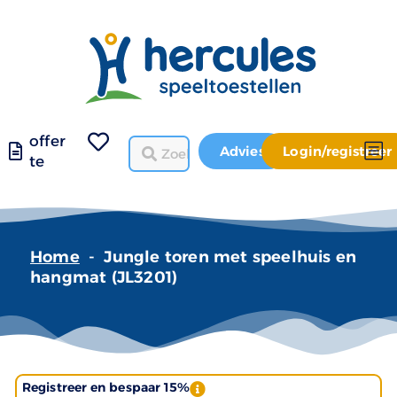
offer
Advies
Login/registreer
te
Home
-
Jungle toren met speelhuis en
hangmat (JL3201)
Registreer en bespaar 15%