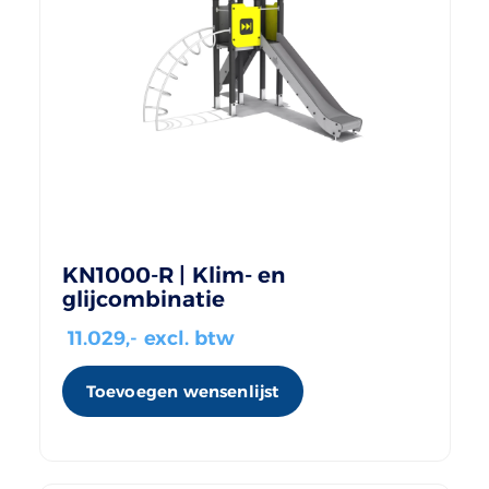
KN1000-R | Klim- en
glijcombinatie
11.029
,- excl. btw
Toevoegen wensenlijst