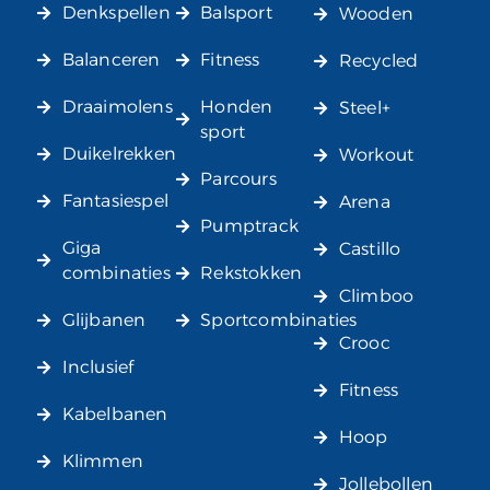
Denkspellen
Balsport
Wooden
Balanceren
Fitness
Recycled
Draaimolens
Honden
Steel+
sport
Duikelrekken
Workout
Parcours
Fantasiespel
Arena
Pumptrack
Giga
Castillo
combinaties
Rekstokken
Climboo
Glijbanen
Sportcombinaties
Crooc
Inclusief
Fitness
Kabelbanen
Hoop
Klimmen
Jollebollen