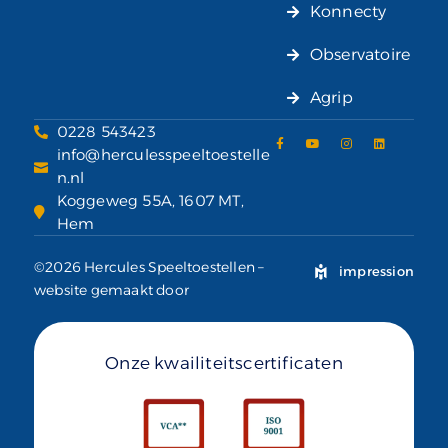
Konnecty
Observatoire
Agrip
0228 543423
info@herculesspeeltoestelle
n.nl
Koggeweg 55A, 1607 MT,
Hem
©2026 Hercules Speeltoestellen –
impression
website gemaakt door
Onze kwailiteitscertificaten