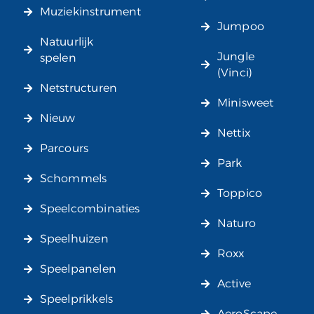
Muziekinstrument
Jumpoo
Natuurlijk
Jungle
spelen
(Vinci)
Netstructuren
Minisweet
Nieuw
Nettix
Parcours
Park
Schommels
Toppico
Speelcombinaties
Naturo
Speelhuizen
Roxx
Speelpanelen
Active
Speelprikkels
AeroScape