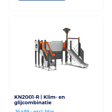
KN2001-R | Klim- en
glijcombinatie
16.489
,- excl. btw