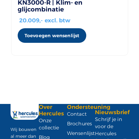
KN3000-R | Klim- en
glijcombinatie
20.009
,- excl. btw
Toevoegen wensenlijst
Over
Ondersteuning
Nieuwsbrief
Hercules
Contact
Schrijf je in
Onze
Brochures
voor de
collectie
Wij bouwen
Wensenlijst
Hercules
al meer dan
Blog