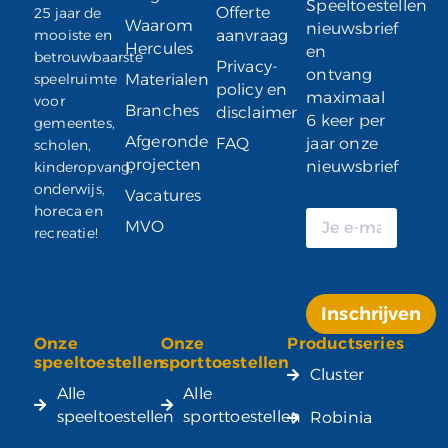
Speeltoestellen
Offerte
25 jaar de
Waarom
nieuwsbrief
mooiste en
aanvraag
Hercules
en
betrouwbaarste
Privacy-
ontvang
speelruimte
Materialen
policy en
maximaal
voor
Branches
disclaimer
6 keer per
gemeentes,
Afgeronde
FAQ
jaar onze
scholen,
projecten
nieuwsbrief
kinderopvang,
onderwijs,
Vacatures
horeca en
MVO
recreatie!
Inschrijven
Onze
Onze
Productseries
Alternative:
speeltoestellen
sporttoestellen
Cluster
Alle
Alle
speeltoestellen
sporttoestellen
Robinia