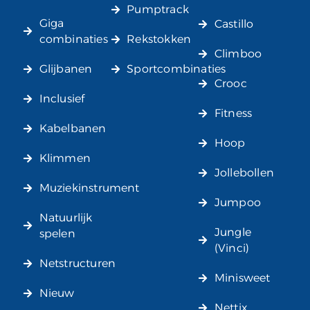
Pumptrack
Giga
Castillo
combinaties
Rekstokken
Climboo
Glijbanen
Sportcombinaties
Crooc
Inclusief
Fitness
Kabelbanen
Hoop
Klimmen
Jollebollen
Muziekinstrument
Jumpoo
Natuurlijk
Jungle
spelen
(Vinci)
Netstructuren
Minisweet
Nieuw
Nettix