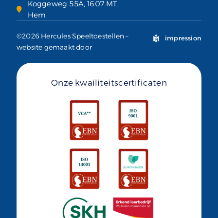
Koggeweg 55A, 1607 MT,
Hem
©2026 Hercules Speeltoestellen –
impression
website gemaakt door
Onze kwailiteitscertificaten