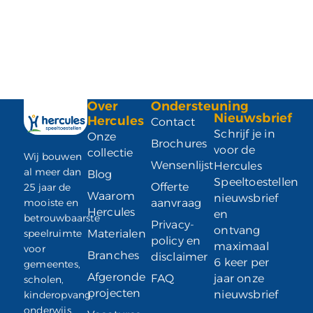
Over
Ondersteuning
Nieuwsbrief
Hercules
Contact
Schrijf je in
Onze
Brochures
voor de
collectie
Wij bouwen
Wensenlijst
Hercules
al meer dan
Blog
Speeltoestellen
Offerte
25 jaar de
Waarom
nieuwsbrief
mooiste en
aanvraag
Hercules
en
betrouwbaarste
Privacy-
ontvang
speelruimte
Materialen
policy en
maximaal
voor
Branches
disclaimer
6 keer per
gemeentes,
Afgeronde
FAQ
jaar onze
scholen,
projecten
nieuwsbrief
kinderopvang,
onderwijs,