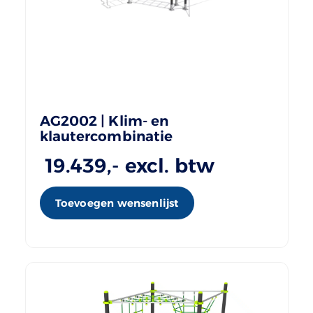
AG2002 | Klim- en
klautercombinatie
19.439
,- excl. btw
Toevoegen wensenlijst