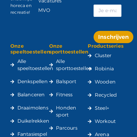
Vacatures
horeca en
MVO
recreatie!
Inschrijven
Onze
Onze
Productseries
Alternative:
speeltoestellen
sporttoestellen
Cluster
Alle
Alle
speeltoestellen
sporttoestellen
Robinia
Denkspellen
Balsport
Wooden
Balanceren
Fitness
Recycled
Draaimolens
Honden
Steel+
sport
Duikelrekken
Workout
Parcours
Fantasiespel
Arena