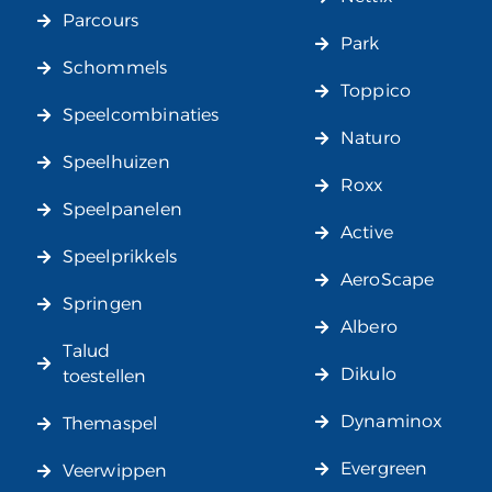
Parcours
Park
Schommels
Toppico
Speelcombinaties
Naturo
Speelhuizen
Roxx
Speelpanelen
Active
Speelprikkels
AeroScape
Springen
Albero
Talud
Dikulo
toestellen
Dynaminox
Themaspel
Evergreen
Veerwippen