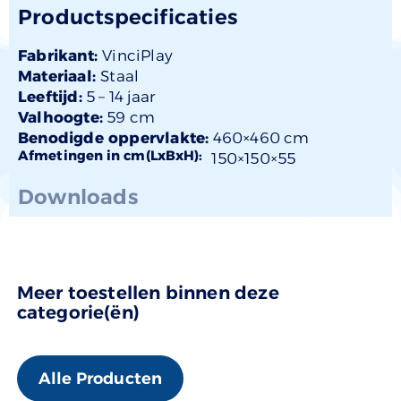
Productspecificaties
Fabrikant:
VinciPlay
Materiaal:
Staal
Leeftijd:
5 –
14 jaar
Valhoogte:
59 cm
Benodigde oppervlakte:
460×460 cm
Afmetingen in cm(LxBxH):
150×
150
×55
Downloads
Meer toestellen binnen deze
categorie(ën)
Alle Producten