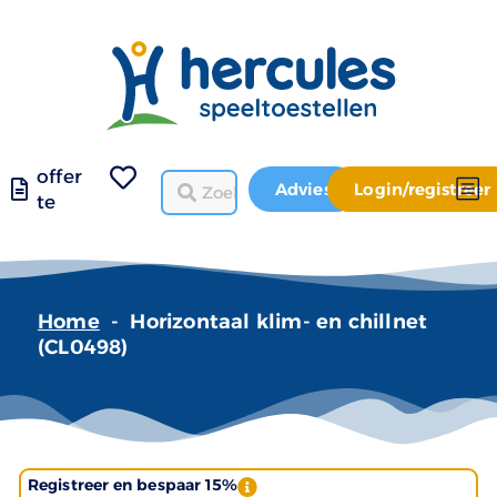
offer
Advies
Login/registreer
te
Home
-
Horizontaal klim- en chillnet
(CL0498)
Registreer en bespaar 15%