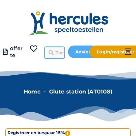
offer
Advies
Login/registreer
te
Home
-
Glute station (AT0108)
Registreer en bespaar 15%