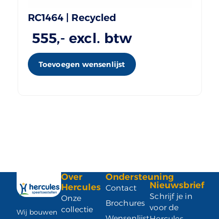
RC1464 | Recycled
555
,- excl. btw
Toevoegen wensenlijst
Over
Ondersteuning
Nieuwsbrief
Hercules
Contact
Schrijf je in
Onze
Brochures
voor de
collectie
Wij bouwen
Wensenlijst
Hercules