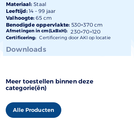
Materiaal:
Staal
Leeftijd:
14 –
99 jaar
Valhoogte:
65 cm
Benodigde oppervlakte:
530×370 cm
Afmetingen in cm(LxBxH):
230×
70
×120
Certificering:
Certificering door AKI op locatie
Downloads
Meer toestellen binnen deze
categorie(ën)
Alle Producten