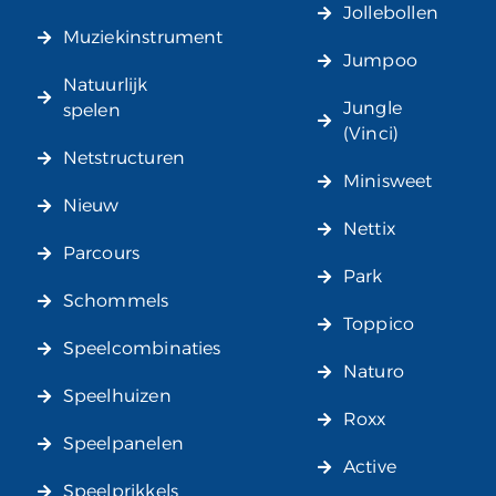
Jollebollen
Muziekinstrument
Jumpoo
Natuurlijk
Jungle
spelen
(Vinci)
Netstructuren
Minisweet
Nieuw
Nettix
Parcours
Park
Schommels
Toppico
Speelcombinaties
Naturo
Speelhuizen
Roxx
Speelpanelen
Active
Speelprikkels