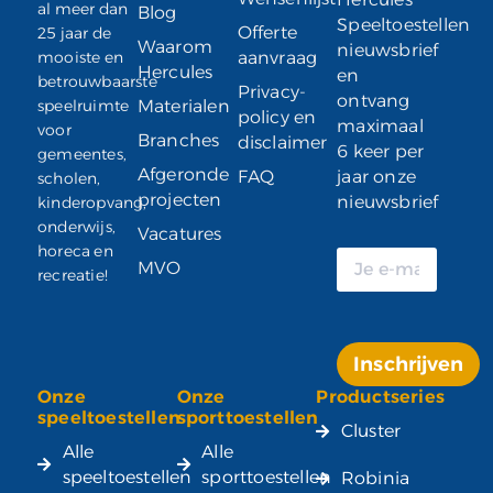
al meer dan
Blog
Speeltoestellen
Offerte
25 jaar de
Waarom
nieuwsbrief
mooiste en
aanvraag
Hercules
en
betrouwbaarste
Privacy-
ontvang
speelruimte
Materialen
policy en
maximaal
voor
Branches
disclaimer
6 keer per
gemeentes,
Afgeronde
FAQ
jaar onze
scholen,
projecten
nieuwsbrief
kinderopvang,
onderwijs,
Vacatures
horeca en
MVO
recreatie!
Inschrijven
Onze
Onze
Productseries
Alternative:
speeltoestellen
sporttoestellen
Cluster
Alle
Alle
speeltoestellen
sporttoestellen
Robinia