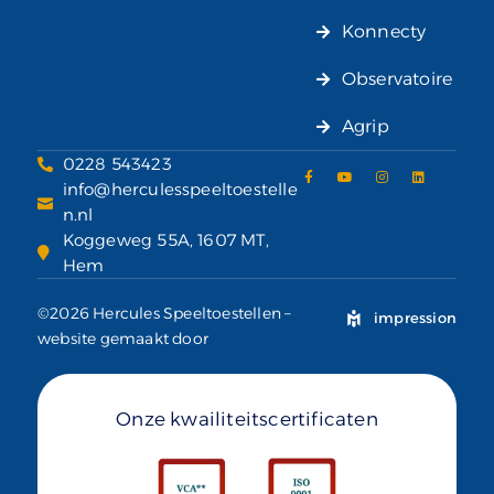
Konnecty
Observatoire
Agrip
0228 543423
info@herculesspeeltoestelle
n.nl
Koggeweg 55A, 1607 MT,
Hem
©2026 Hercules Speeltoestellen –
impression
website gemaakt door
Onze kwailiteitscertificaten