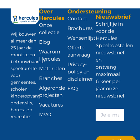
Over
Ondersteuning
Nieuwsbrief
Hercules
Contact
Schrijf je in
Onze
Brochures
voor de
collectie
Wij bouwen
Wensenlijst
Hercules
al meer dan
Blog
Speeltoestellen
Offerte
25 jaar de
Waarom
nieuwsbrief
mooiste en
aanvraag
Hercules
en
betrouwbaarste
Privacy-
ontvang
speelruimte
Materialen
policy en
maximaal
voor
Branches
disclaimer
6 keer per
gemeentes,
Afgeronde
FAQ
jaar onze
scholen,
projecten
nieuwsbrief
kinderopvang,
onderwijs,
Vacatures
horeca en
MVO
recreatie!