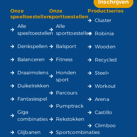
Inschrijven
Onze
Onze
Productseries
Alternative:
speeltoestellen
sporttoestellen
Cluster
Alle
Alle
speeltoestellen
sporttoestellen
Robinia
Denkspellen
Balsport
Wooden
Balanceren
Fitness
Recycled
Draaimolens
Honden
Steel+
sport
Duikelrekken
Workout
Parcours
Fantasiespel
Arena
Pumptrack
Giga
Castillo
combinaties
Rekstokken
Climboo
Glijbanen
Sportcombinaties