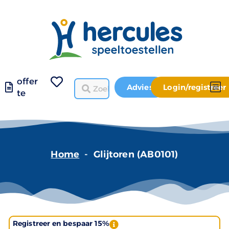
offer
Advies
Login/registreer
te
Home
-
Glijtoren (AB0101)
Registreer en bespaar 15%