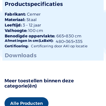
Productspecificaties
Fabrikant:
Cemer
Materiaal:
Staal
Leeftijd:
3 –
12 jaar
Valhoogte:
100 cm
Benodigde oppervlakte:
665×830 cm
Afmetingen in cm(LxBxH):
480×
365
×335
Certificering:
Certificering door AKI op locatie
Downloads
Meer toestellen binnen deze
categorie(ën)
Alle Producten