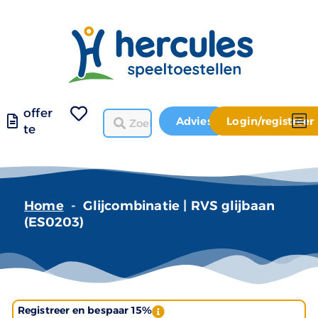
offer
Advies
Login/registreer
te
Home
-
Glijcombinatie | RVS glijbaan
(ES0203)
Registreer en bespaar 15%