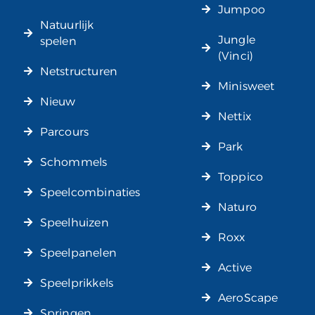
Jumpoo
Natuurlijk
Jungle
spelen
(Vinci)
Netstructuren
Minisweet
Nieuw
Nettix
Parcours
Park
Schommels
Toppico
Speelcombinaties
Naturo
Speelhuizen
Roxx
Speelpanelen
Active
Speelprikkels
AeroScape
Springen