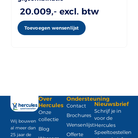
20.009
,- excl. btw
Toevoegen wensenlijst
Over
Ondersteuning
Nieuwsbrief
Hercules
Contact
Schrijf je in
Onze
Brochures
voor de
collectie
Wij bouwen
Wensenlijst
Hercules
al meer dan
Blog
Speeltoestellen
Offerte
25 jaar de