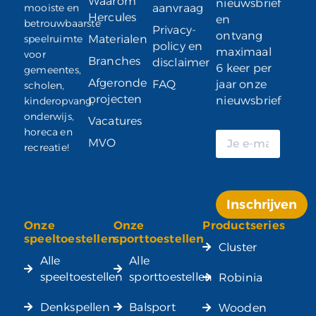
Waarom
nieuwsbrief
mooiste en
aanvraag
Hercules
en
betrouwbaarste
Privacy-
ontvang
speelruimte
Materialen
policy en
maximaal
voor
Branches
disclaimer
6 keer per
gemeentes,
Afgeronde
FAQ
jaar onze
scholen,
projecten
nieuwsbrief
kinderopvang,
onderwijs,
Vacatures
horeca en
MVO
recreatie!
Inschrijven
Onze
Onze
Productseries
Alternative:
speeltoestellen
sporttoestellen
Cluster
Alle
Alle
speeltoestellen
sporttoestellen
Robinia
Denkspellen
Balsport
Wooden