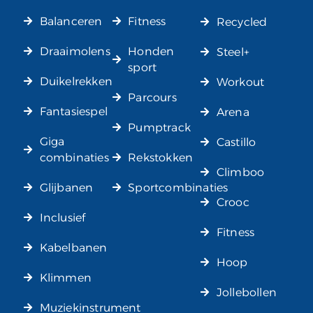
Balanceren
Fitness
Recycled
Draaimolens
Honden
Steel+
sport
Duikelrekken
Workout
Parcours
Fantasiespel
Arena
Pumptrack
Giga
Castillo
combinaties
Rekstokken
Climboo
Glijbanen
Sportcombinaties
Crooc
Inclusief
Fitness
Kabelbanen
Hoop
Klimmen
Jollebollen
Muziekinstrument