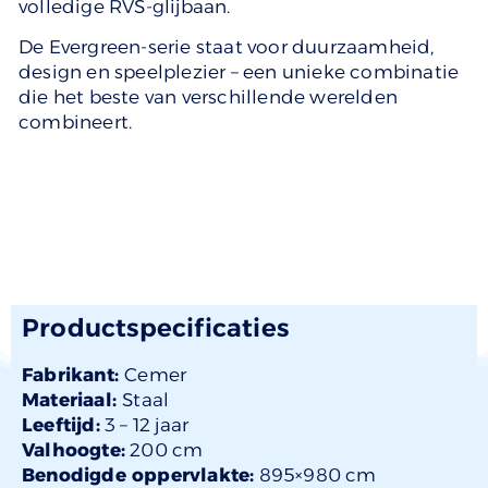
volledige RVS-glijbaan.
De Evergreen-serie staat voor duurzaamheid,
design en speelplezier – een unieke combinatie
die het beste van verschillende werelden
combineert.
Productspecificaties
Fabrikant:
Cemer
Materiaal:
Staal
Leeftijd:
3 –
12 jaar
Valhoogte:
200 cm
Benodigde oppervlakte:
895×980 cm