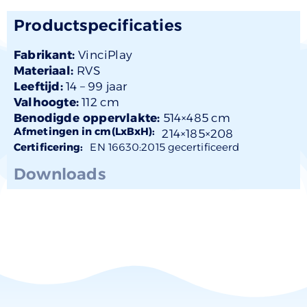
Productspecificaties
Fabrikant:
VinciPlay
Materiaal:
RVS
Leeftijd:
14 –
99 jaar
Valhoogte:
112 cm
Benodigde oppervlakte:
514×485 cm
Afmetingen in cm(LxBxH):
214×
185
×208
Certificering:
EN 16630:2015 gecertificeerd
Downloads