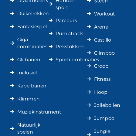
Draaimolens
Honden
Steel+
sport
Duikelrekken
Workout
Parcours
Fantasiespel
Arena
Pumptrack
Giga
Castillo
combinaties
Rekstokken
Climboo
Glijbanen
Sportcombinaties
Crooc
Inclusief
Fitness
Kabelbanen
Hoop
Klimmen
Jollebollen
Muziekinstrument
Jumpoo
Natuurlijk
Jungle
spelen