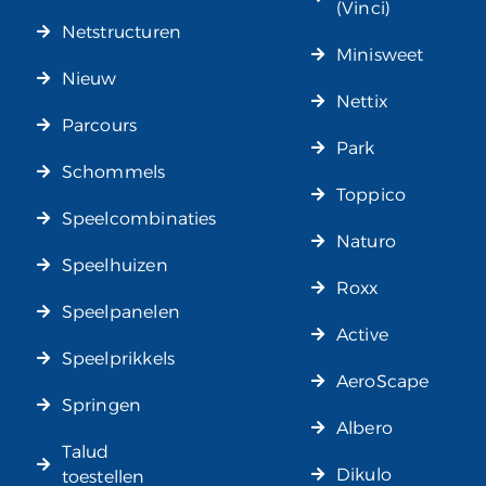
(Vinci)
Netstructuren
Minisweet
Nieuw
Nettix
Parcours
Park
Schommels
Toppico
Speelcombinaties
Naturo
Speelhuizen
Roxx
Speelpanelen
Active
Speelprikkels
AeroScape
Springen
Albero
Talud
Dikulo
toestellen