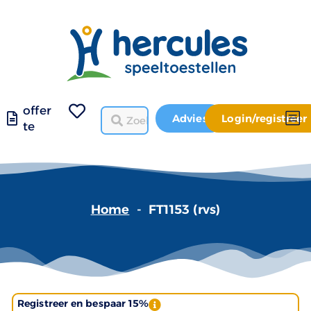
offer
Advies
Login/registreer
te
Home
-
FT1153 (rvs)
Registreer en bespaar 15%