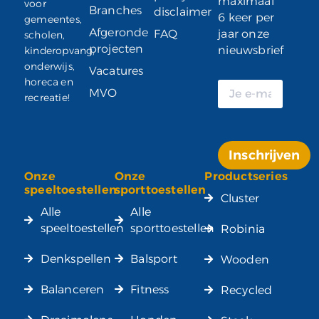
maximaal
voor
Branches
disclaimer
6 keer per
gemeentes,
Afgeronde
FAQ
jaar onze
scholen,
projecten
nieuwsbrief
kinderopvang,
onderwijs,
Vacatures
horeca en
MVO
recreatie!
Inschrijven
Onze
Onze
Productseries
Alternative:
speeltoestellen
sporttoestellen
Cluster
Alle
Alle
speeltoestellen
sporttoestellen
Robinia
Denkspellen
Balsport
Wooden
Balanceren
Fitness
Recycled