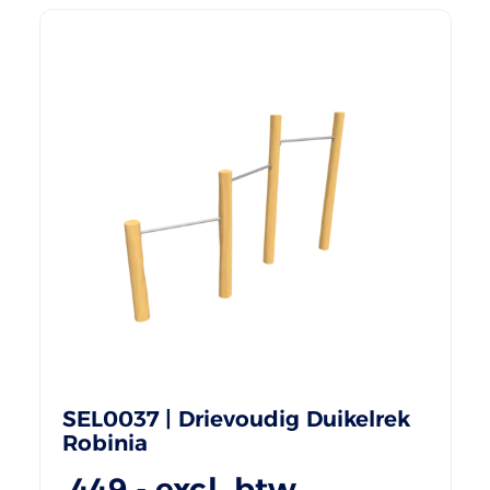
SEL0037 | Drievoudig Duikelrek
Robinia
449
,- excl. btw