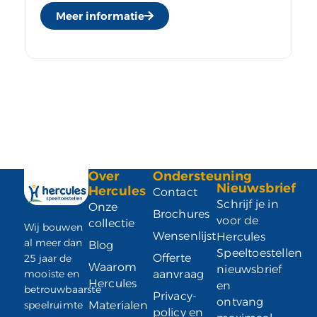
Meer informatie
Over
Ondersteuning
Nieuwsbrief
Hercules
Contact
Schrijf je in
Onze
Brochures
voor de
collectie
Wij bouwen
Wensenlijst
Hercules
al meer dan
Blog
Speeltoestellen
Offerte
25 jaar de
Waarom
nieuwsbrief
mooiste en
aanvraag
Hercules
en
betrouwbaarste
Privacy-
ontvang
speelruimte
Materialen
policy en