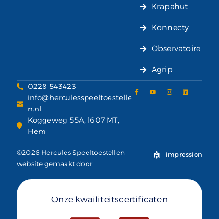
Krapahut
Konnecty
Observatoire
Agrip
0228 543423
info@herculesspeeltoestelle
n.nl
Koggeweg 55A, 1607 MT,
Hem
©2026 Hercules Speeltoestellen –
impression
website gemaakt door
Onze kwailiteitscertificaten