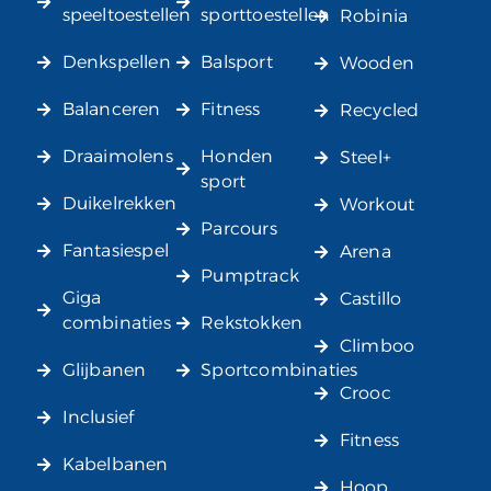
speeltoestellen
sporttoestellen
Robinia
Denkspellen
Balsport
Wooden
Balanceren
Fitness
Recycled
Draaimolens
Honden
Steel+
sport
Duikelrekken
Workout
Parcours
Fantasiespel
Arena
Pumptrack
Giga
Castillo
combinaties
Rekstokken
Climboo
Glijbanen
Sportcombinaties
Crooc
Inclusief
Fitness
Kabelbanen
Hoop