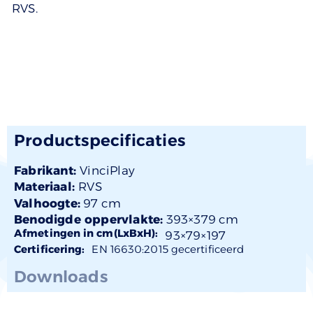
RVS.
Productspecificaties
Fabrikant:
VinciPlay
Materiaal:
RVS
Valhoogte:
97 cm
Benodigde oppervlakte:
393×379 cm
Afmetingen in cm(LxBxH):
93×
79
×197
Certificering:
EN 16630:2015 gecertificeerd
Downloads