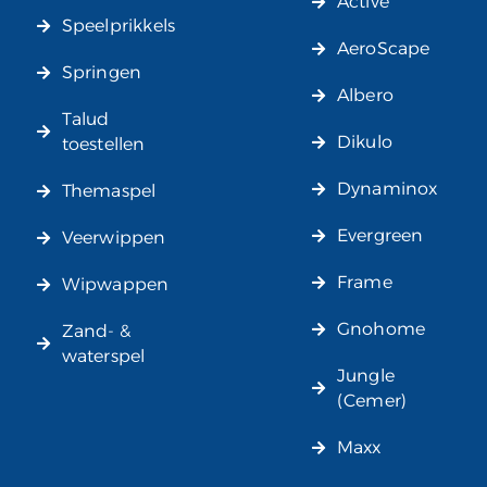
Active
Speelprikkels
AeroScape
Springen
Albero
Talud
Dikulo
toestellen
Dynaminox
Themaspel
Evergreen
Veerwippen
Frame
Wipwappen
Gnohome
Zand- &
waterspel
Jungle
(Cemer)
Maxx