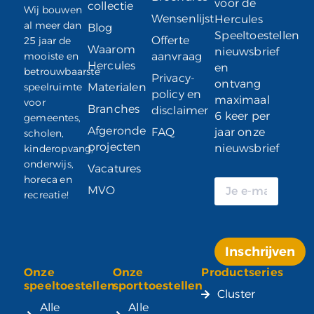
voor de
collectie
Wij bouwen
Wensenlijst
Hercules
al meer dan
Blog
Speeltoestellen
Offerte
25 jaar de
Waarom
nieuwsbrief
mooiste en
aanvraag
Hercules
en
betrouwbaarste
Privacy-
ontvang
speelruimte
Materialen
policy en
maximaal
voor
Branches
disclaimer
6 keer per
gemeentes,
Afgeronde
FAQ
jaar onze
scholen,
projecten
nieuwsbrief
kinderopvang,
onderwijs,
Vacatures
horeca en
MVO
recreatie!
Inschrijven
Onze
Onze
Productseries
Alternative:
speeltoestellen
sporttoestellen
Cluster
Alle
Alle