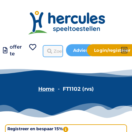
offer
Advies
Login/registreer
te
Home
-
FT1102 (rvs)
Registreer en bespaar 15%