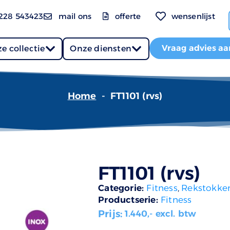
228 543423
mail ons
offerte
wensenlijst
Vraag advies aa
e collectie
Onze diensten
Home
-
FT1101 (rvs)
FT1101 (rvs)
Categorie:
Fitness
,
Rekstokke
Productserie:
Fitness
Prijs:
1.440
,- excl. btw