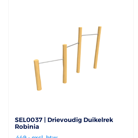
SEL0037 | Drievoudig Duikelrek
Robinia
449
,- excl. btw