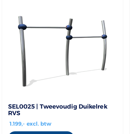
SEL0025 | Tweevoudig Duikelrek
RVS
1.199
,- excl. btw