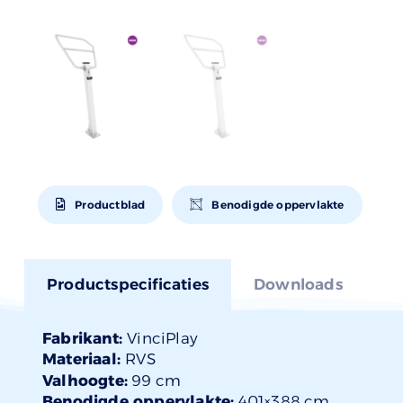
Productblad
Benodigde oppervlakte
Productspecificaties
Downloads
Fabrikant:
VinciPlay
Materiaal:
RVS
Valhoogte:
99 cm
Benodigde oppervlakte:
401×388 cm