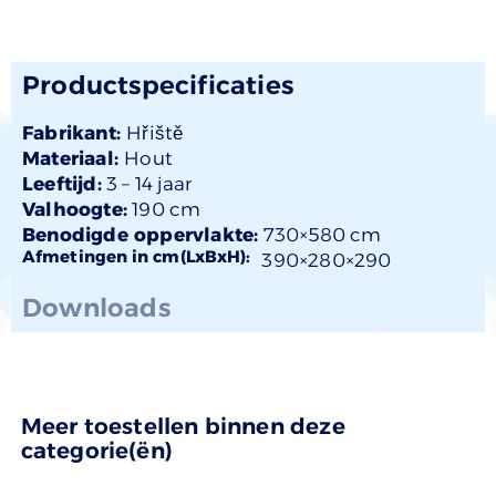
Productspecificaties
Fabrikant:
Hřiště
Materiaal:
Hout
Leeftijd:
3 –
14 jaar
Valhoogte:
190 cm
Benodigde oppervlakte:
730×580 cm
Afmetingen in cm(LxBxH):
390×
280
×290
Downloads
Meer toestellen binnen deze
categorie(ën)