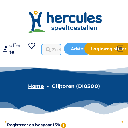
offer
Advies
Login/registreer
te
Home
-
Glijtoren (DI0300)
Registreer en bespaar 15%