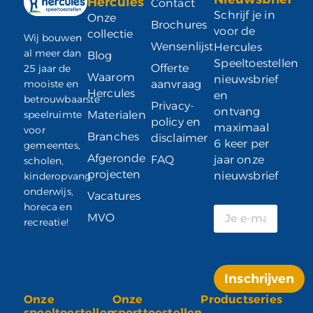
Hercules
Contact
Schrijf je in
Onze
Brochures
voor de
collectie
Wij bouwen
Wensenlijst
Hercules
al meer dan
Blog
Speeltoestellen
Offerte
25 jaar de
Waarom
nieuwsbrief
mooiste en
aanvraag
Hercules
en
betrouwbaarste
Privacy-
ontvang
speelruimte
Materialen
policy en
maximaal
voor
Branches
disclaimer
6 keer per
gemeentes,
Afgeronde
FAQ
jaar onze
scholen,
projecten
nieuwsbrief
kinderopvang,
onderwijs,
Vacatures
horeca en
MVO
recreatie!
Inschrijven
Onze
Onze
Productseries
Alternative:
speeltoestellen
sporttoestellen