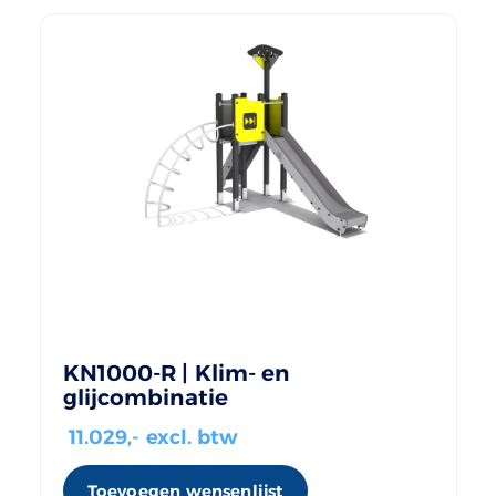
KN1000-R | Klim- en
glijcombinatie
11.029
,- excl. btw
Toevoegen wensenlijst