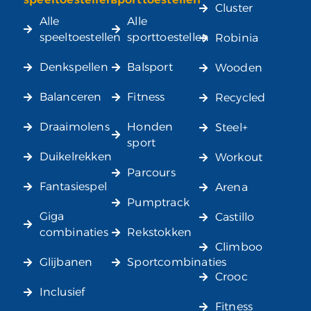
Cluster
Alle
Alle
speeltoestellen
sporttoestellen
Robinia
Denkspellen
Balsport
Wooden
Balanceren
Fitness
Recycled
Draaimolens
Honden
Steel+
sport
Duikelrekken
Workout
Parcours
Fantasiespel
Arena
Pumptrack
Giga
Castillo
combinaties
Rekstokken
Climboo
Glijbanen
Sportcombinaties
Crooc
Inclusief
Fitness