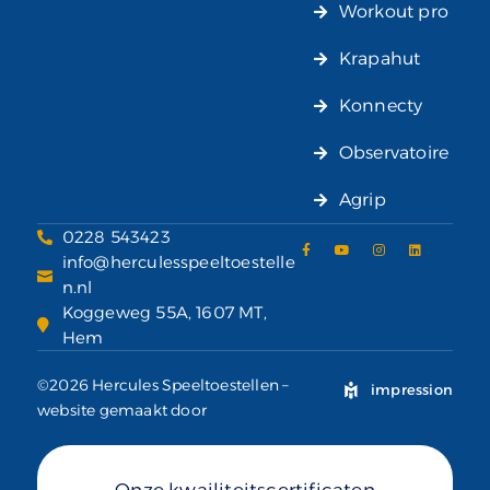
Workout pro
Krapahut
Konnecty
Observatoire
Agrip
0228 543423
info@herculesspeeltoestelle
n.nl
Koggeweg 55A, 1607 MT,
Hem
©2026 Hercules Speeltoestellen –
impression
website gemaakt door