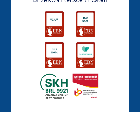
Onze kwailiteitscertificaten