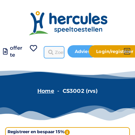
offer
Advies
Login/registreer
te
Home
-
CS3002 (rvs)
Registreer en bespaar 15%