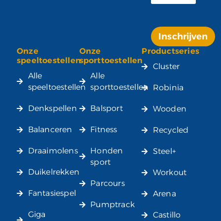
Inschrijven
Onze
Onze
Productseries
Alternative:
speeltoestellen
sporttoestellen
Cluster
Alle
Alle
speeltoestellen
sporttoestellen
Robinia
Denkspellen
Balsport
Wooden
Balanceren
Fitness
Recycled
Draaimolens
Honden
Steel+
sport
Duikelrekken
Workout
Parcours
Fantasiespel
Arena
Pumptrack
Giga
Castillo