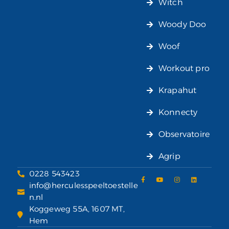
Witch
Woody Doo
Woof
Workout pro
Krapahut
Konnecty
Observatoire
Agrip
0228 543423
info@herculesspeeltoestelle
n.nl
Koggeweg 55A, 1607 MT,
Hem