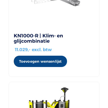
KN1000-R | Klim- en
glijcombinatie
11.029
,- excl. btw
Toevoegen wensenlijst