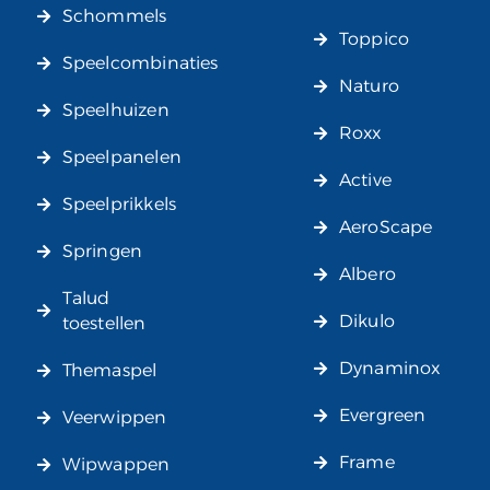
Schommels
Toppico
Speelcombinaties
Naturo
Speelhuizen
Roxx
Speelpanelen
Active
Speelprikkels
AeroScape
Springen
Albero
Talud
Dikulo
toestellen
Dynaminox
Themaspel
Evergreen
Veerwippen
Frame
Wipwappen