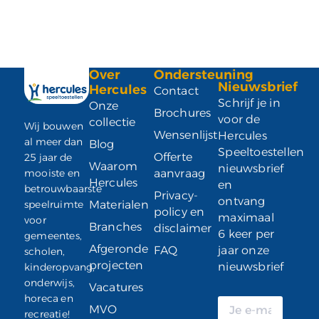
Over
Ondersteuning
Nieuwsbrief
Hercules
Contact
Schrijf je in
Onze
Brochures
voor de
collectie
Wij bouwen
Wensenlijst
Hercules
al meer dan
Blog
Speeltoestellen
Offerte
25 jaar de
Waarom
nieuwsbrief
mooiste en
aanvraag
Hercules
en
betrouwbaarste
Privacy-
ontvang
speelruimte
Materialen
policy en
maximaal
voor
Branches
disclaimer
6 keer per
gemeentes,
Afgeronde
FAQ
jaar onze
scholen,
projecten
nieuwsbrief
kinderopvang,
onderwijs,
Vacatures
horeca en
MVO
recreatie!