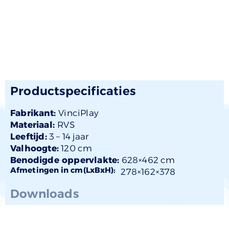
Productspecificaties
Fabrikant:
VinciPlay
Materiaal:
RVS
Leeftijd:
3 –
14 jaar
Valhoogte:
120 cm
Benodigde oppervlakte:
628×462 cm
Afmetingen in cm(LxBxH):
278×
162
×378
Downloads