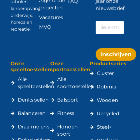
Afgeronde
FAQ
jaar onze
scholen,
projecten
nieuwsbrief
kinderopvang,
onderwijs,
Vacatures
horeca en
MVO
recreatie!
Inschrijven
Onze
Onze
Productseries
Alternative:
speeltoestellen
sporttoestellen
Cluster
Alle
Alle
speeltoestellen
sporttoestellen
Robinia
Denkspellen
Balsport
Wooden
Balanceren
Fitness
Recycled
Draaimolens
Honden
Steel+
sport