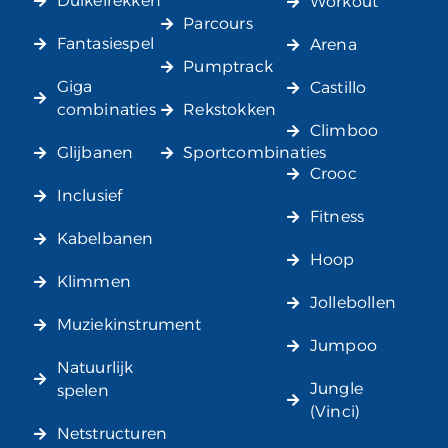
Duikelrekken
Workout
Parcours
Fantasiespel
Arena
Pumptrack
Giga
Castillo
combinaties
Rekstokken
Climboo
Glijbanen
Sportcombinaties
Crooc
Inclusief
Fitness
Kabelbanen
Hoop
Klimmen
Jollebollen
Muziekinstrument
Jumpoo
Natuurlijk
Jungle
spelen
(Vinci)
Netstructuren