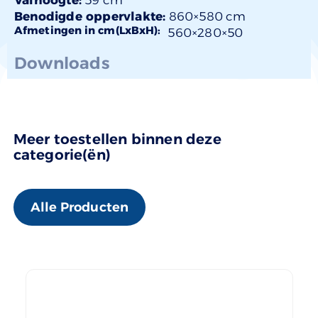
Benodigde oppervlakte:
860×580 cm
Afmetingen in cm(LxBxH):
560×
280
×50
Downloads
Meer toestellen binnen deze
categorie(ën)
Alle Producten