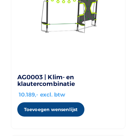
AG0003 | Klim- en
klautercombinatie
10.189
,- excl. btw
Toevoegen wensenlijst