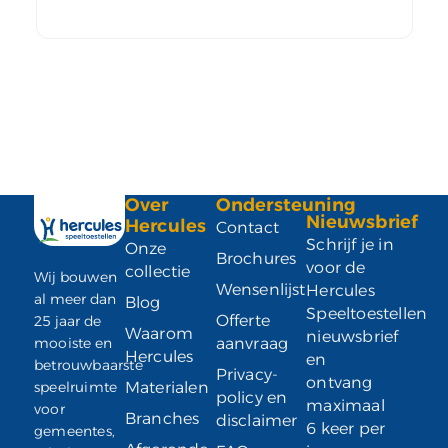
Over
Ondersteuning
Nieuwsbrief
Hercules
Contact
Schrijf je in
Onze
Brochures
voor de
collectie
Wij bouwen
Wensenlijst
Hercules
al meer dan
Blog
Speeltoestellen
Offerte
25 jaar de
Waarom
nieuwsbrief
mooiste en
aanvraag
Hercules
en
betrouwbaarste
Privacy-
ontvang
speelruimte
Materialen
policy en
maximaal
voor
Branches
disclaimer
6 keer per
gemeentes,