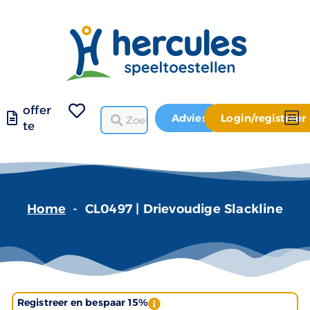
offer
Advies
Login/registreer
te
Home
-
CL0497 | Drievoudige Slackline
Registreer en bespaar 15%