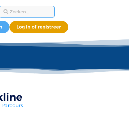
n
Log in of registreer
kline
,
Parcours