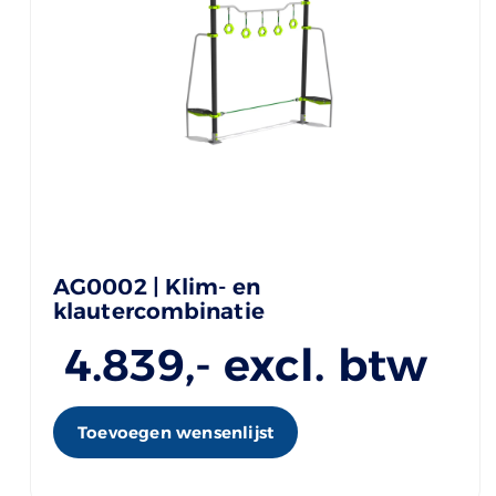
AG0002 | Klim- en
klautercombinatie
4.839
,- excl. btw
Toevoegen wensenlijst