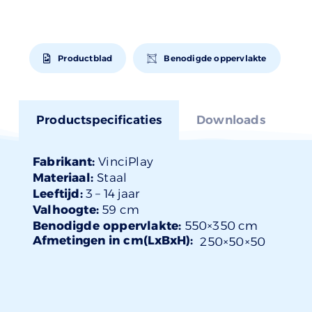
Productblad
Benodigde oppervlakte
Productspecificaties
Downloads
Fabrikant:
VinciPlay
Materiaal:
Staal
Leeftijd:
3 –
14 jaar
Valhoogte:
59 cm
Benodigde oppervlakte:
550×350 cm
Afmetingen in cm(LxBxH):
250×
50
×50