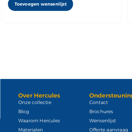
Toevoegen wensenlijst
Over Hercules
Ondersteunin
Onze collectie
Contact
Blog
Brochures
Waarom Hercules
Wensenlijst
Materialen
Offerte aanvraag