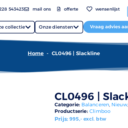
228 543423
mail ons
offerte
wensenlijst
Vraag advies aa
e collectie
Onze diensten
Home
-
CL0496 | Slackline
CL0496 | Slac
Categorie:
Balanceren
,
Nieuw
Productserie:
Climboo
Prijs:
995
,- excl. btw