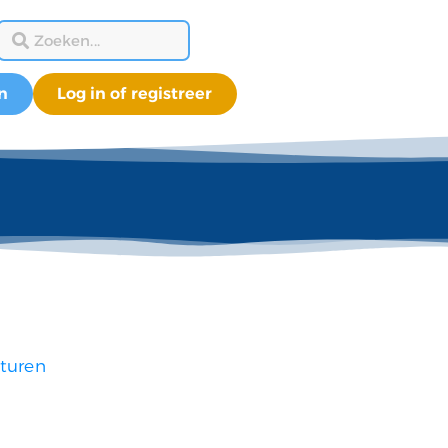
n
Log in of registreer
turen