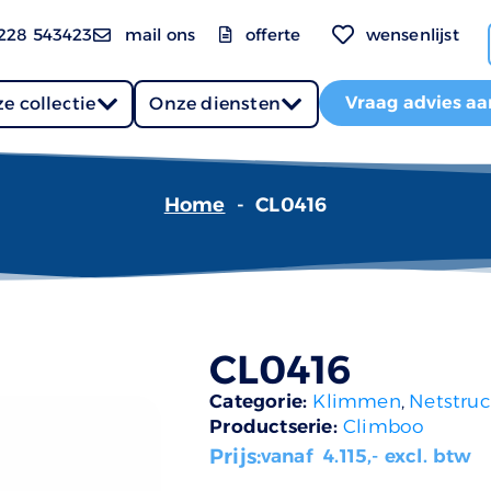
228 543423
mail ons
offerte
wensenlijst
Vraag advies aa
e collectie
Onze diensten
Home
-
CL0416
CL0416
Categorie:
Klimmen
,
Netstruc
Productserie:
Climboo
Prijs:
vanaf
4.115
,- excl. btw