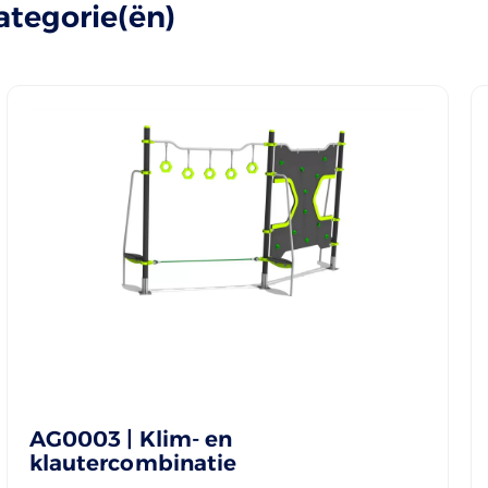
ategorie(ën)
AG0003 | Klim- en
klautercombinatie