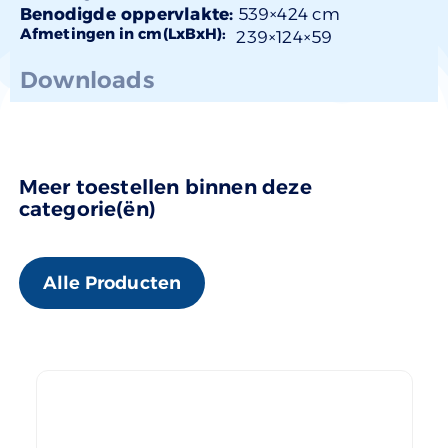
Benodigde oppervlakte:
539×424 cm
Afmetingen in cm(LxBxH):
239×
124
×59
Downloads
Meer toestellen binnen deze
categorie(ën)
Alle Producten