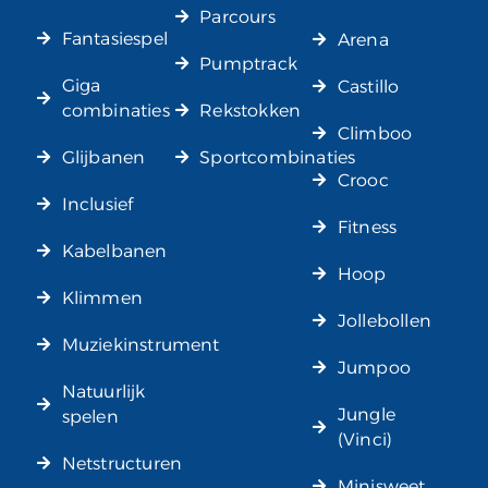
Parcours
Fantasiespel
Arena
Pumptrack
Giga
Castillo
combinaties
Rekstokken
Climboo
Glijbanen
Sportcombinaties
Crooc
Inclusief
Fitness
Kabelbanen
Hoop
Klimmen
Jollebollen
Muziekinstrument
Jumpoo
Natuurlijk
Jungle
spelen
(Vinci)
Netstructuren
Minisweet