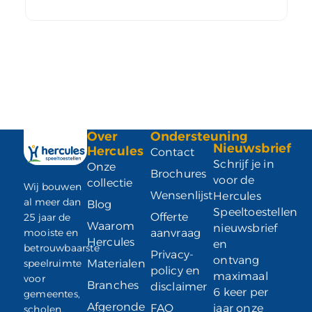
Over
Ondersteuning
Nieuwsbrief
Hercules
Contact
Schrijf je in
Onze
Brochures
voor de
collectie
Wij bouwen
Wensenlijst
Hercules
al meer dan
Blog
Speeltoestellen
Offerte
25 jaar de
Waarom
nieuwsbrief
mooiste en
aanvraag
Hercules
en
betrouwbaarste
Privacy-
ontvang
speelruimte
Materialen
policy en
maximaal
voor
Branches
disclaimer
6 keer per
gemeentes,
Afgeronde
FAQ
jaar onze
scholen,