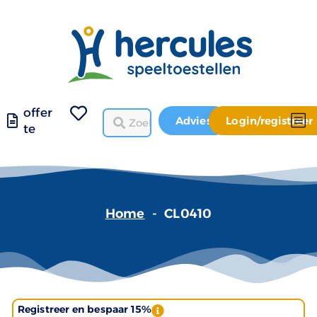
offer
Advies
Login/registreer
te
Home
-
CL0410
Registreer en bespaar 15%