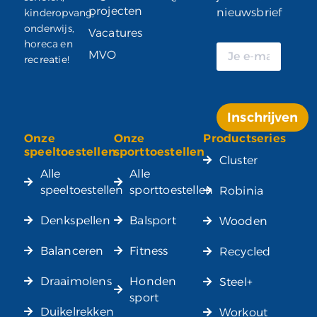
projecten
nieuwsbrief
kinderopvang,
onderwijs,
Vacatures
horeca en
MVO
recreatie!
Inschrijven
Onze
Onze
Productseries
Alternative:
speeltoestellen
sporttoestellen
Cluster
Alle
Alle
speeltoestellen
sporttoestellen
Robinia
Denkspellen
Balsport
Wooden
Balanceren
Fitness
Recycled
Draaimolens
Honden
Steel+
sport
Duikelrekken
Workout