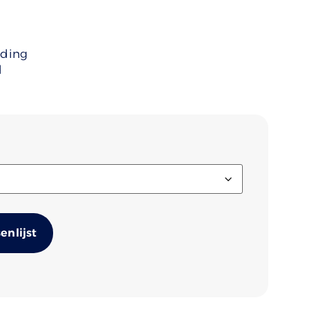
uding
d
Alternative:
nlijst