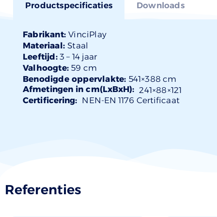
Productspecificaties
Downloads
Fabrikant:
VinciPlay
Materiaal:
Staal
Leeftijd:
3 –
14 jaar
Valhoogte:
59 cm
Benodigde oppervlakte:
541×388 cm
Afmetingen in cm(LxBxH):
241×
88
×121
Certificering:
NEN-EN 1176 Certificaat
Referenties