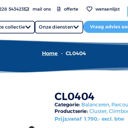
228 543423
mail ons
offerte
wensenlijst
Vraag advies aa
e collectie
Onze diensten
Home
-
CL0404
CL0404
Categorie:
Balanceren
,
Parcou
Productserie:
Cluster
,
Climbo
Prijs:
vanaf
1.790
,- excl. btw