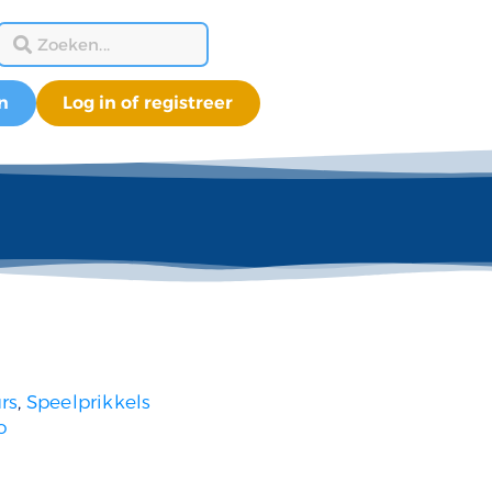
n
Log in of registreer
rs
,
Speelprikkels
o