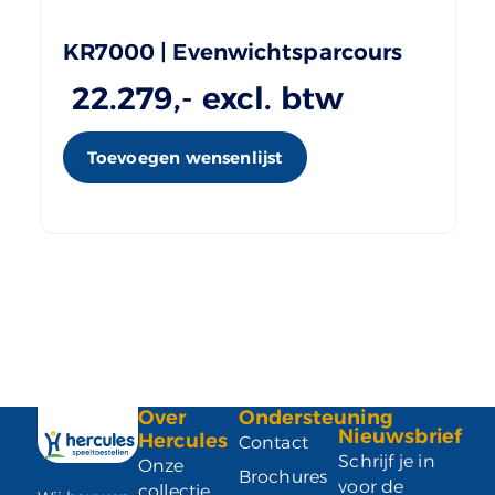
KR7000 | Evenwichtsparcours
22.279
,- excl. btw
Toevoegen wensenlijst
Over
Ondersteuning
Nieuwsbrief
Hercules
Contact
Schrijf je in
Onze
Brochures
voor de
collectie