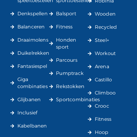
speeltoestellen
sporttoestellen
Robinia
Denkspellen
Balsport
Wooden
Balanceren
Fitness
Recycled
Draaimolens
Honden
Steel+
sport
Duikelrekken
Workout
Parcours
Fantasiespel
Arena
Pumptrack
Giga
Castillo
combinaties
Rekstokken
Climboo
Glijbanen
Sportcombinaties
Crooc
Inclusief
Fitness
Kabelbanen
Hoop