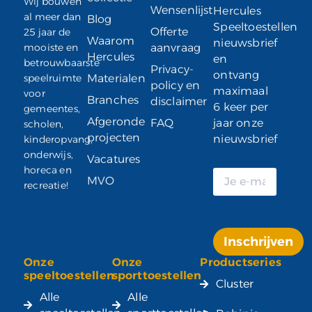
Wij bouwen
Wensenlijst
Hercules
al meer dan
Blog
Speeltoestellen
Offerte
25 jaar de
Waarom
nieuwsbrief
mooiste en
aanvraag
Hercules
en
betrouwbaarste
Privacy-
ontvang
speelruimte
Materialen
policy en
maximaal
voor
Branches
disclaimer
6 keer per
gemeentes,
Afgeronde
FAQ
jaar onze
scholen,
projecten
nieuwsbrief
kinderopvang,
onderwijs,
Vacatures
horeca en
MVO
recreatie!
Inschrijven
Onze
Onze
Productseries
Alternative:
speeltoestellen
sporttoestellen
Cluster
Alle
Alle