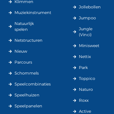
Klimmen
Jollebollen
Muziekinstrument
Jumpoo
Natuurlijk
Jungle
spelen
(Vinci)
Netstructuren
Minisweet
Nieuw
Nettix
Parcours
Park
Schommels
Toppico
Speelcombinaties
Naturo
Speelhuizen
Roxx
Speelpanelen
Active