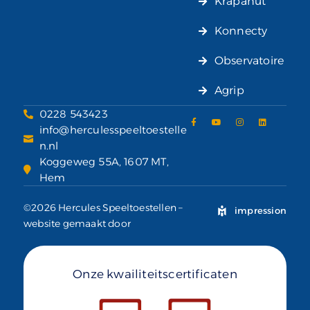
Krapahut
Konnecty
Observatoire
Agrip
0228 543423
info@herculesspeeltoestelle
n.nl
Koggeweg 55A, 1607 MT,
Hem
©2026 Hercules Speeltoestellen –
impression
website gemaakt door
Onze kwailiteitscertificaten