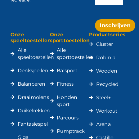
recreatie!
Inschrijven
Onze
Onze
Productseries
Alternative:
speeltoestellen
sporttoestellen
Cluster
Alle
Alle
speeltoestellen
sporttoestellen
Robinia
Denkspellen
Balsport
Wooden
Balanceren
Fitness
Recycled
Draaimolens
Honden
Steel+
sport
Duikelrekken
Workout
Parcours
Fantasiespel
Arena
Pumptrack
Giga
Castillo