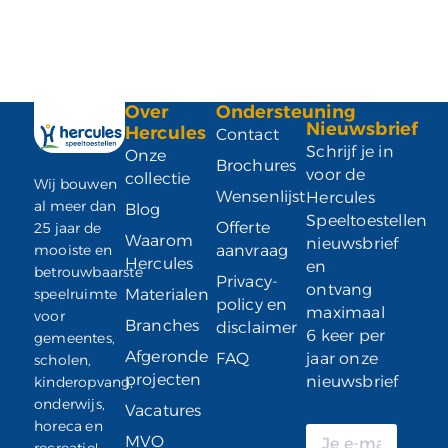
Over
Ondersteuning
Nieuwsbrief
Hercules
Contact
Schrijf je in
Onze
Brochures
voor de
collectie
Wij bouwen
Wensenlijst
Hercules
al meer dan
Blog
Speeltoestellen
Offerte
25 jaar de
Waarom
nieuwsbrief
mooiste en
aanvraag
Hercules
en
betrouwbaarste
Privacy-
ontvang
speelruimte
Materialen
policy en
maximaal
voor
Branches
disclaimer
6 keer per
gemeentes,
Afgeronde
FAQ
jaar onze
scholen,
projecten
nieuwsbrief
kinderopvang,
onderwijs,
Vacatures
horeca en
MVO