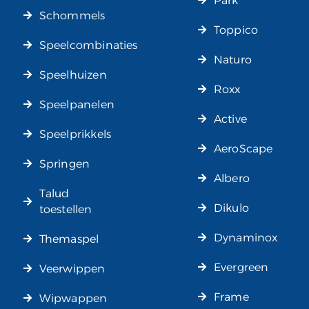
Park
Schommels
Toppico
Speelcombinaties
Naturo
Speelhuizen
Roxx
Speelpanelen
Active
Speelprikkels
AeroScape
Springen
Albero
Talud
Dikulo
toestellen
Dynaminox
Themaspel
Evergreen
Veerwippen
Frame
Wipwappen