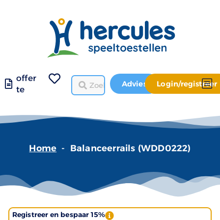
offer
Advies
Login/registreer
te
Home
-
Balanceerrails (WDD0222)
Registreer en bespaar 15%