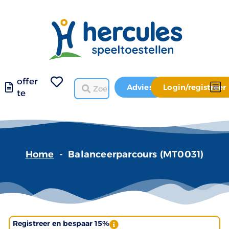
offer
Advies
Login/registreer
te
Home
-
Balanceerparcours (MT0031)
Registreer en bespaar 15%