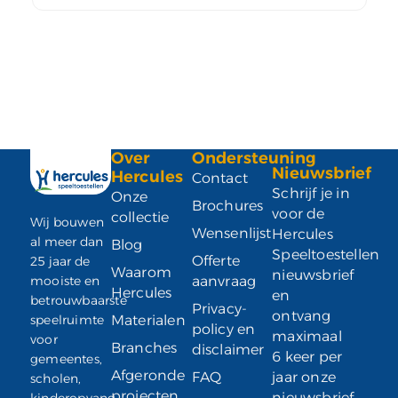
Over
Ondersteuning
Nieuwsbrief
Hercules
Contact
Schrijf je in
Onze
Brochures
voor de
collectie
Wij bouwen
Wensenlijst
Hercules
al meer dan
Blog
Speeltoestellen
Offerte
25 jaar de
Waarom
nieuwsbrief
mooiste en
aanvraag
Hercules
en
betrouwbaarste
Privacy-
ontvang
speelruimte
Materialen
policy en
maximaal
voor
Branches
disclaimer
6 keer per
gemeentes,
Afgeronde
FAQ
jaar onze
scholen,
projecten
nieuwsbrief
kinderopvang,