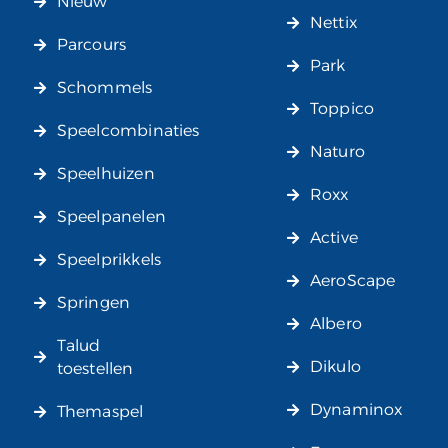
Nieuw
Nettix
Parcours
Park
Schommels
Toppico
Speelcombinaties
Naturo
Speelhuizen
Roxx
Speelpanelen
Active
Speelprikkels
AeroScape
Springen
Albero
Talud
Dikulo
toestellen
Dynaminox
Themaspel