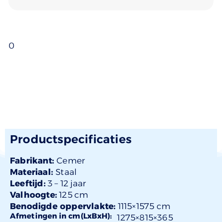
0
Productspecificaties
Fabrikant:
Cemer
Materiaal:
Staal
Leeftijd:
3 –
12 jaar
Valhoogte:
125 cm
Benodigde oppervlakte:
1115×1575 cm
Afmetingen in cm(LxBxH):
1275×
815
×365