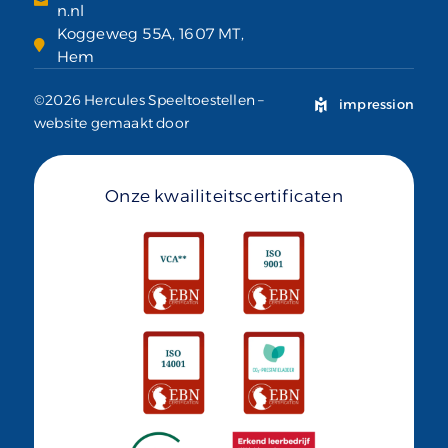
n.nl
Koggeweg 55A, 1607 MT,
Hem
©2026 Hercules Speeltoestellen –
impression
website gemaakt door
Onze kwailiteitscertificaten