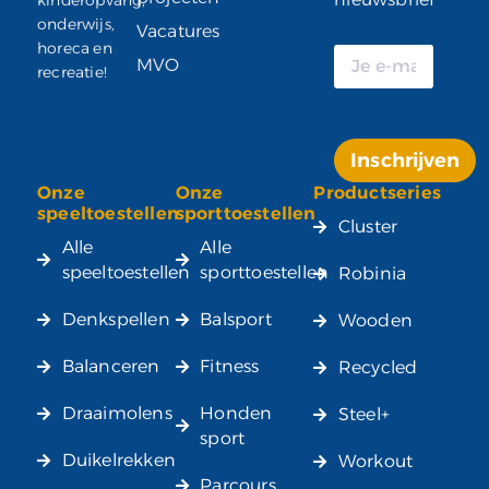
onderwijs,
Vacatures
horeca en
MVO
recreatie!
Inschrijven
Onze
Onze
Productseries
Alternative:
speeltoestellen
sporttoestellen
Cluster
Alle
Alle
speeltoestellen
sporttoestellen
Robinia
Denkspellen
Balsport
Wooden
Balanceren
Fitness
Recycled
Draaimolens
Honden
Steel+
sport
Duikelrekken
Workout
Parcours