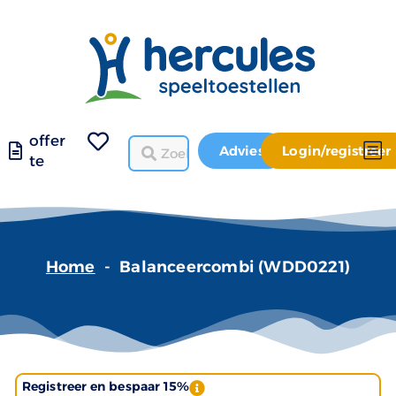
offer
Advies
Login/registreer
te
Home
-
Balanceercombi (WDD0221)
Registreer en bespaar 15%