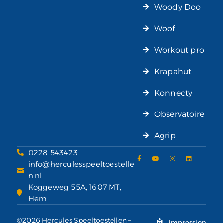
Woody Doo
Woof
Workout pro
Krapahut
Konnecty
Observatoire
Agrip
0228 543423
info@herculesspeeltoestelle
n.nl
Koggeweg 55A, 1607 MT,
Hem
©2026 Hercules Speeltoestellen –
impression