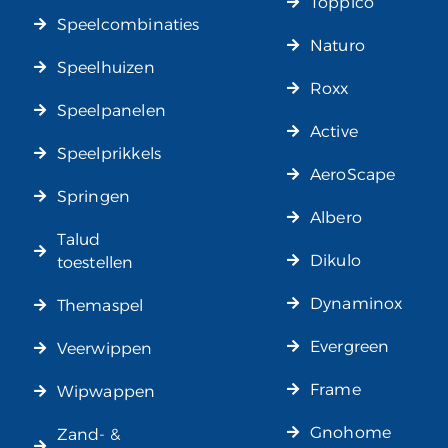
Toppico
Speelcombinaties
Naturo
Speelhuizen
Roxx
Speelpanelen
Active
Speelprikkels
AeroScape
Springen
Albero
Talud
Dikulo
toestellen
Dynaminox
Themaspel
Evergreen
Veerwippen
Frame
Wipwappen
Gnohome
Zand- &