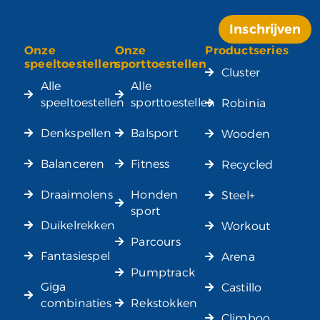
Inschrijven
Onze
Onze
Productseries
Alternative:
speeltoestellen
sporttoestellen
Cluster
Alle
Alle
speeltoestellen
sporttoestellen
Robinia
Denkspellen
Balsport
Wooden
Balanceren
Fitness
Recycled
Draaimolens
Honden
Steel+
sport
Duikelrekken
Workout
Parcours
Fantasiespel
Arena
Pumptrack
Giga
Castillo
combinaties
Rekstokken
Climboo