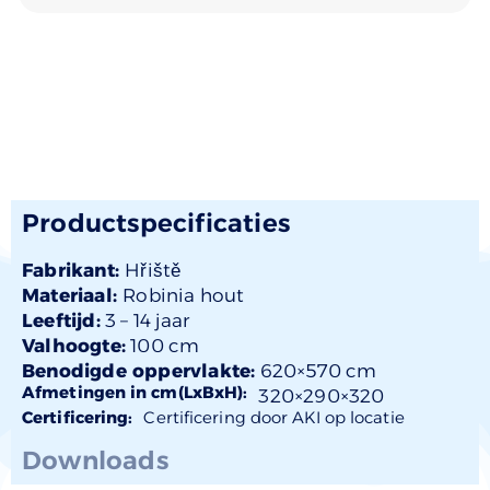
Productspecificaties
Fabrikant:
Hřiště
Materiaal:
Robinia hout
Leeftijd:
3 –
14 jaar
Valhoogte:
100 cm
Benodigde oppervlakte:
620×570 cm
Afmetingen in cm(LxBxH):
320×
290
×320
Certificering:
Certificering door AKI op locatie
Downloads