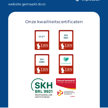
website gemaakt door
Onze kwailiteitscertificaten