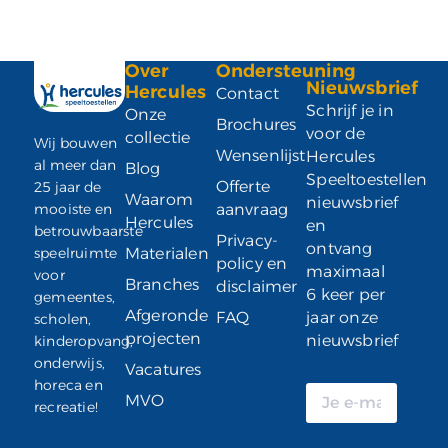
Over
Ondersteuning
Nieuwsbrief
Hercules
Contact
Schrijf je in
Onze
Brochures
voor de
collectie
Wij bouwen
Wensenlijst
Hercules
al meer dan
Blog
Speeltoestellen
Offerte
25 jaar de
Waarom
nieuwsbrief
mooiste en
aanvraag
Hercules
en
betrouwbaarste
Privacy-
ontvang
speelruimte
Materialen
policy en
maximaal
voor
Branches
disclaimer
6 keer per
gemeentes,
Afgeronde
FAQ
jaar onze
scholen,
projecten
nieuwsbrief
kinderopvang,
onderwijs,
Vacatures
horeca en
MVO
recreatie!