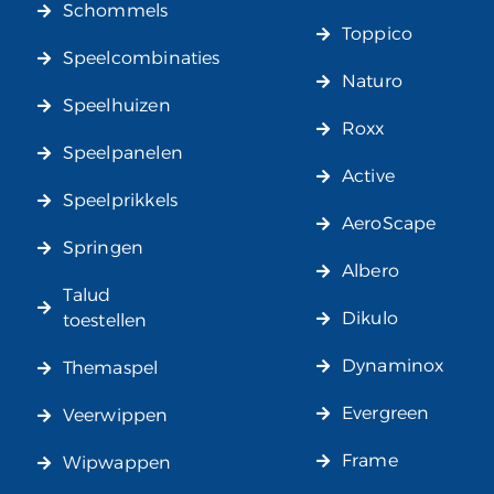
Schommels
Toppico
Speelcombinaties
Naturo
Speelhuizen
Roxx
Speelpanelen
Active
Speelprikkels
AeroScape
Springen
Albero
Talud
Dikulo
toestellen
Dynaminox
Themaspel
Evergreen
Veerwippen
Frame
Wipwappen