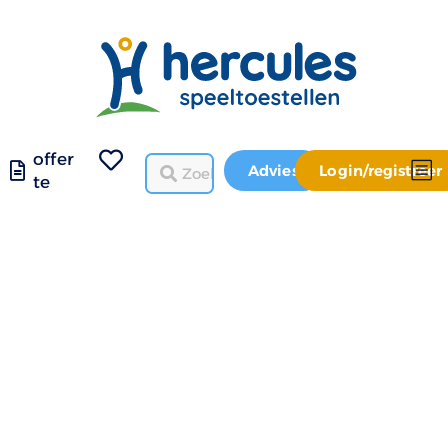
offer
Advies
Login/registreer
te