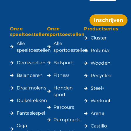
Inschrijven
Onze
Onze
Productseries
Alternative:
speeltoestellen
sporttoestellen
Cluster
Alle
Alle
speeltoestellen
sporttoestellen
Robinia
Denkspellen
Balsport
Wooden
Balanceren
Fitness
Recycled
Draaimolens
Honden
Steel+
sport
Duikelrekken
Workout
Parcours
Fantasiespel
Arena
Pumptrack
Giga
Castillo