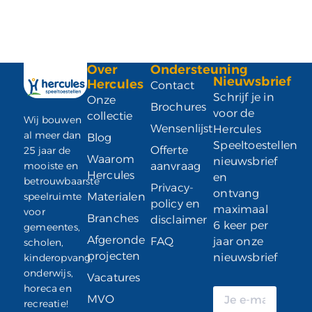
Over
Ondersteuning
Nieuwsbrief
Hercules
Contact
Schrijf je in
Onze
Brochures
voor de
collectie
Wij bouwen
Wensenlijst
Hercules
al meer dan
Blog
Speeltoestellen
Offerte
25 jaar de
Waarom
nieuwsbrief
mooiste en
aanvraag
Hercules
en
betrouwbaarste
Privacy-
ontvang
speelruimte
Materialen
policy en
maximaal
voor
Branches
disclaimer
6 keer per
gemeentes,
Afgeronde
FAQ
jaar onze
scholen,
projecten
nieuwsbrief
kinderopvang,
onderwijs,
Vacatures
horeca en
MVO
recreatie!