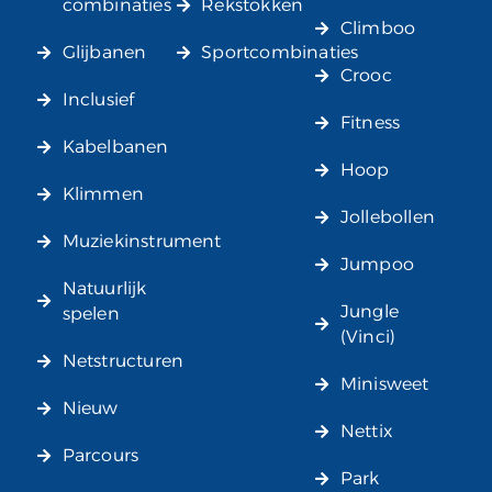
combinaties
Rekstokken
Climboo
Glijbanen
Sportcombinaties
Crooc
Inclusief
Fitness
Kabelbanen
Hoop
Klimmen
Jollebollen
Muziekinstrument
Jumpoo
Natuurlijk
Jungle
spelen
(Vinci)
Netstructuren
Minisweet
Nieuw
Nettix
Parcours
Park