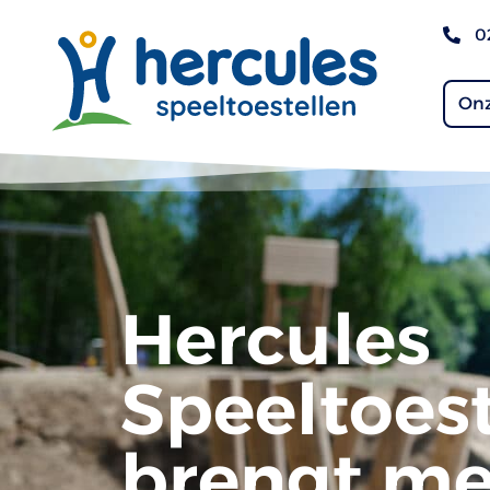
0
Onz
Hercules
Speeltoest
brengt me