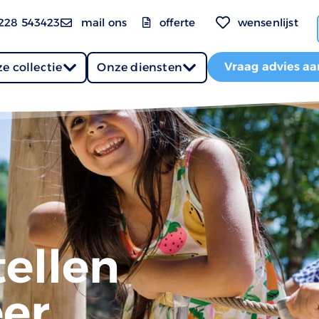
228 543423
mail ons
offerte
wensenlijst
Vraag advies aa
e collectie
Onze diensten
ellen
er