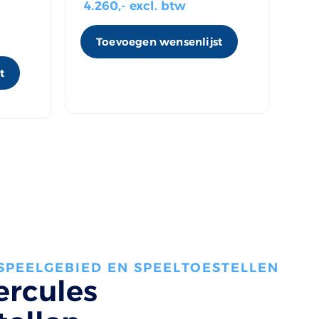
4.260
,- excl. btw
va
Toevoegen wensenlijst
t
 SPEELGEBIED EN SPEELTOESTELLEN
ercules