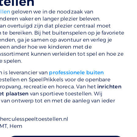
tellen
llen
geloven we in de noodzaak van
nderen vaker en langer plezier beleven.
 overtuigd zijn dat plezier centraal moet
e bereiken. Bij het buitenspelen op je favoriete
enden, ga je samen op avontuur en verleg je
 geen ander hoe we kinderen met de
assortiment kunnen verleiden tot spel en hoe ze
e spelen.
 is leverancier van
professionele buiten
oestellen en SpeelPrikkels voor de openbare
eropvang, recreatie en horeca. Van het
inrichten
et plaatsen
van sportieve toestellen. Wij
 van ontwerp tot en met de aanleg van ieder
herculesspeeltoestellen.nl
 MT, Hem