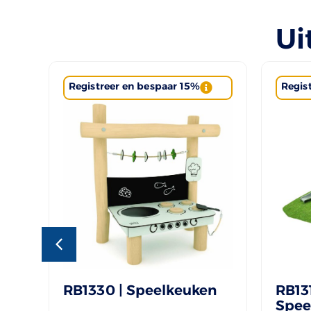
Ui
Registreer en bespaar 15%
Regis
RB1330 | Speelkeuken
RB131
Spee