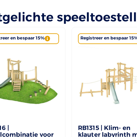
tgelichte speeltoestel
treer en bespaar 15%
Registreer en bespaar 15
6 |
RB1315 | Klim- en
lcombinatie voor
klauter labyrinth 