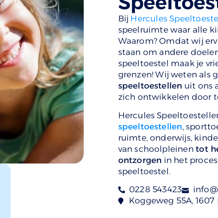
Speeltoes
Bij
Hercules Speeltoeste
speelruimte waar alle ki
Waarom? Omdat wij ervan
staan om andere doelen t
speeltoestel maak je vri
grenzen! Wij weten als
speeltoestellen
uit ons 
zich ontwikkelen door t
Hercules Speeltoestellen
speeltoestellen
, sportt
ruimte, onderwijs, kind
van schoolpleinen
tot h
ontzorgen
in het proces
speeltoestel.
0228 543423
info@
Koggeweg 55A, 1607