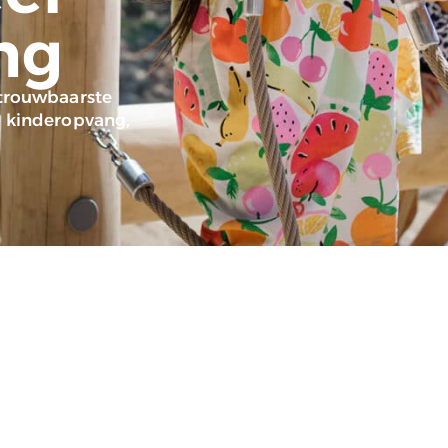
ng
etrouwbaarste
, kinderopvang,