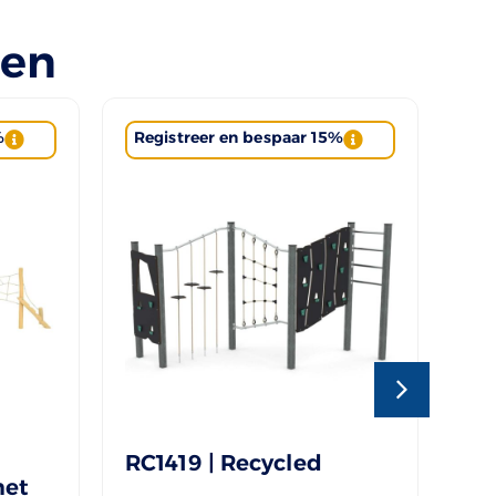
len
%
Registreer en bespaar 15%
Re
RC1419 | Recycled
ST
met