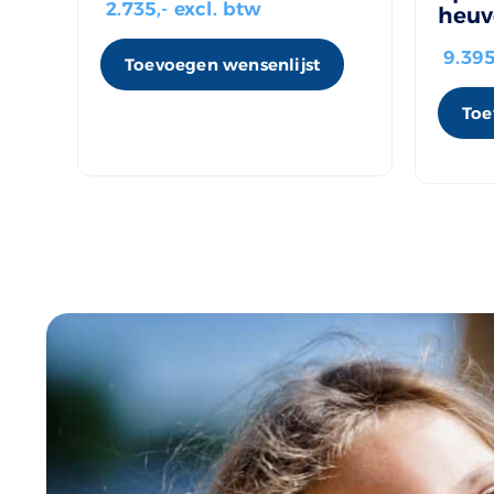
2.735
,- excl. btw
heuv
9.39
Toevoegen wensenlijst
Toe