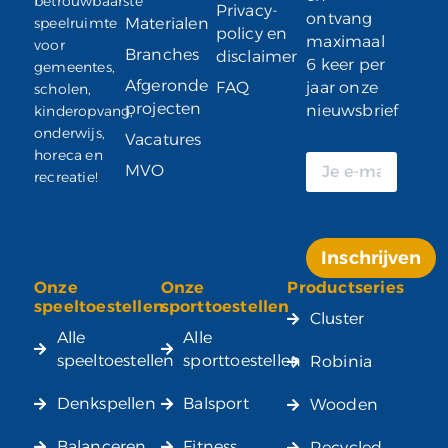
betrouwbaarste
Privacy-
ontvang
speelruimte
Materialen
policy en
maximaal
voor
Branches
disclaimer
6 keer per
gemeentes,
Afgeronde
FAQ
jaar onze
scholen,
projecten
nieuwsbrief
kinderopvang,
onderwijs,
Vacatures
horeca en
MVO
recreatie!
Inschrijven
Onze
Onze
Productseries
Alternative:
speeltoestellen
sporttoestellen
Cluster
Alle
Alle
speeltoestellen
sporttoestellen
Robinia
Denkspellen
Balsport
Wooden
Balanceren
Fitness
Recycled