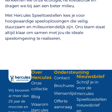
verkleinen we onze ecologische voetafdruk en
dragen we bij aan een beter milieu.
Met Hercules Speeltoestellen kies je voor
hoogwaardige speeloplossingen die veilig,
duurzaam en milieuvriendelijk zijn. Ons team staat
altijd klaar om samen met jou de ideale
speelomgeving te realiseren,
Over
Ondersteuning
Nieuwsbrief
Hercules
Contact
Schrijf je in
Onze
Brochures
voor de
collectie
Wij bouwen
Wensenlijst
Hercules
al meer dan
Blog
Speeltoestellen
Offerte
25 jaar de
Waarom
nieuwsbrief
mooiste en
aanvraag
Hercules
en