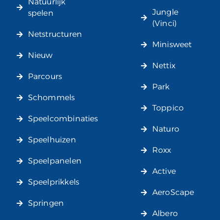
Natuurlijk
Jungle
spelen
(Vinci)
Netstructuren
Minisweet
Nieuw
Nettix
Parcours
Park
Schommels
Toppico
Speelcombinaties
Naturo
Speelhuizen
Roxx
Speelpanelen
Active
Speelprikkels
AeroScape
Springen
Albero