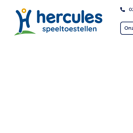
0
Onz
Veiligheid in elk deta
Bij Hercules Speeltoestellen nemen we die ver
uiterst serieus, elke dag opnieuw. Daarom best
fase van het proces veel aandacht aan veilighei
tot de plaatsing en het onderhoud. Zo werken 
gekwalificeerde vakmensen, hoogwaardige mat
gecertificeerde werkwijzen. In deze blog lees je 
structureel borgen en waarom dat op ieder spee