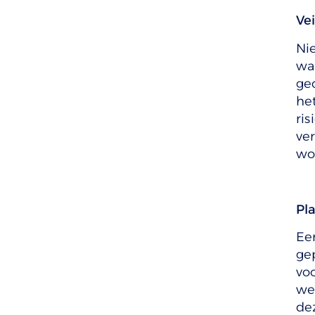
Vei
Nie
wa
gec
he
ris
ve
wo
Pl
Een
gep
vo
we
de