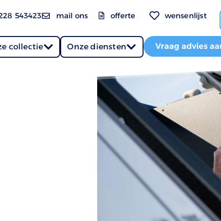
228 543423
mail ons
offerte
wensenlijst
Vraag advies aa
e collectie
Onze diensten
il
antwoordelijkheid
eden we in elke
d. Van het ontwerp
we met
erialen en
hoe wij veiligheid
lplein het