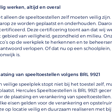
lig werken, altijd en overal
t alleen de speeltoestellen zelf moeten veilig zijn
arop ze worden geplaatst en onderhouden. Daarom
ertificeerd. Deze certificering toont aan dat wij w
t gebied van veiligheid, gezondheid en milieu. O
ico’s op de werkplek te herkennen en te beheersen, 
rantwoord verlopen. Of dat nu op een schoolplein,
onwijk is.
aatsing van speeltoestellen volgens BRL 9921
 veilige speelplek stopt niet bij het toestel zelf, 
laatst. Hercules Speeltoestellen is BRL 9921 gecert
or de plaatsing en verankering van speeltoestellen
lke eisen gelden voor de verankering en opstelrui
ze op locatie veilig en duurzaam realiseren met 