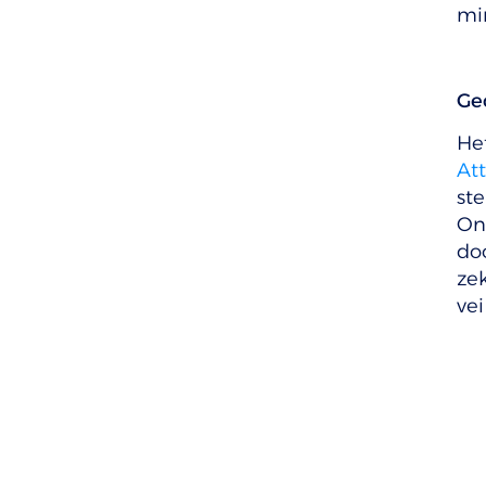
min
Ge
He
Att
ste
On
do
zek
vei