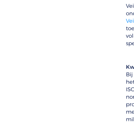
Ve
on
Vei
to
vol
sp
Kw
Bij
he
IS
no
pr
me
mi