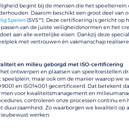
iligheid begint bij de mensen die het speelterrei
derhouden. Daarom beschikt een groot deel van 
lig Spelen
(SVS**). Deze certificering is gericht op 
epassen van de juiste veiligheidsnormen en het c
doet aan alle wettelijke eisen. Dankzij deze specia
eelplek met vertrouwen én vakmanschap realisere
aliteit en milieu geborgd met ISO-certificering
 het ontwerpen en plaatsen van speeltoestellen dra
t speelplein, maar ook om de manier waarop we we
O9001 en ISO14001 gecertificeerd. Dat betekent da
rmen voor kwaliteitsmanagement en milieumana
ocedures, controleren onze processen continu en h
t duurzaamheid. Zo waarborgen we kwaliteit op all
lieubewust werken.