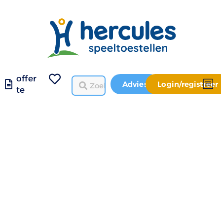
offer
Advies
Login/registreer
te