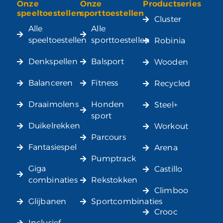
Onze
Onze
Productseries
Alternative:
speeltoestellen
sporttoestellen
Cluster
Alle
Alle
speeltoestellen
sporttoestellen
Robinia
Denkspellen
Balsport
Wooden
Balanceren
Fitness
Recycled
Draaimolens
Honden
Steel+
sport
Duikelrekken
Workout
Parcours
Fantasiespel
Arena
Pumptrack
Giga
Castillo
combinaties
Rekstokken
Climboo
Glijbanen
Sportcombinaties
Crooc
Inclusief