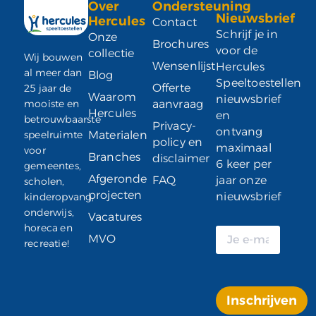
Over
Ondersteuning
Nieuwsbrief
Hercules
Contact
Schrijf je in
Onze
Brochures
voor de
collectie
Wij bouwen
Wensenlijst
Hercules
al meer dan
Blog
Speeltoestellen
Offerte
25 jaar de
Waarom
nieuwsbrief
mooiste en
aanvraag
Hercules
en
betrouwbaarste
Privacy-
ontvang
speelruimte
Materialen
policy en
maximaal
voor
Branches
disclaimer
6 keer per
gemeentes,
Afgeronde
FAQ
jaar onze
scholen,
projecten
nieuwsbrief
kinderopvang,
onderwijs,
Vacatures
horeca en
MVO
recreatie!
Inschrijven