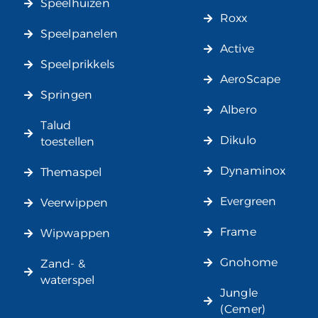
Speelhuizen
Roxx
Speelpanelen
Active
Speelprikkels
AeroScape
Springen
Albero
Talud
Dikulo
toestellen
Dynaminox
Themaspel
Evergreen
Veerwippen
Frame
Wipwappen
Gnohome
Zand- &
waterspel
Jungle
(Cemer)