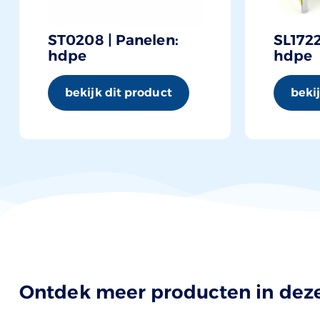
ST0208 | Panelen:
SL1722
hdpe
hdpe
bekijk dit product
beki
Ontdek meer producten in deze