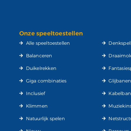
Onze speeltoestellen
Alle speeltoestellen
Denkspel
Balanceren
Draaimol
Duikelrekken
Fantasies
Giga combinaties
Glijbane
Inclusief
Kabelba
Klimmen
Muziekin
Natuurlijk spelen
Netstruc