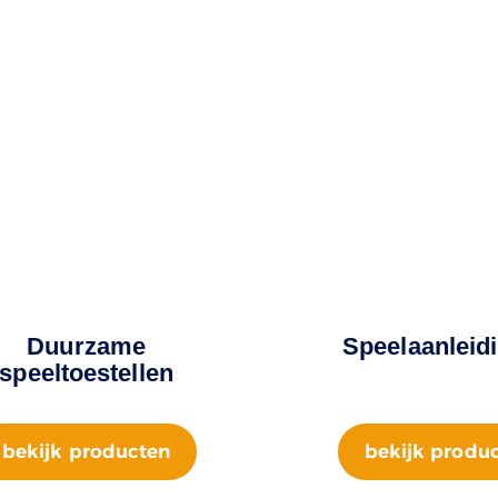
Duurzame
Speelaanleid
speeltoestellen
bekijk producten
bekijk produ