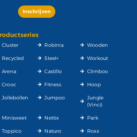
Inschrijven
Alternative:
roductseries
Cluster
Robinia
Wooden
Recycled
Steel+
Workout
Arena
Castillo
Climboo
Crooc
Fitness
Hoop
Jollebollen
Jumpoo
Jungle
(Vinci)
Minisweet
Nettix
Park
Toppico
Naturo
Roxx