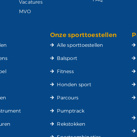
Vacatures
MVO
Onze sporttoestellen
P
len
Alle sporttoestellen
ens
Balsport
pel
Fitness
n
Honden sport
nen
Parcours
strument
Pumptrack
turen
Rekstokken