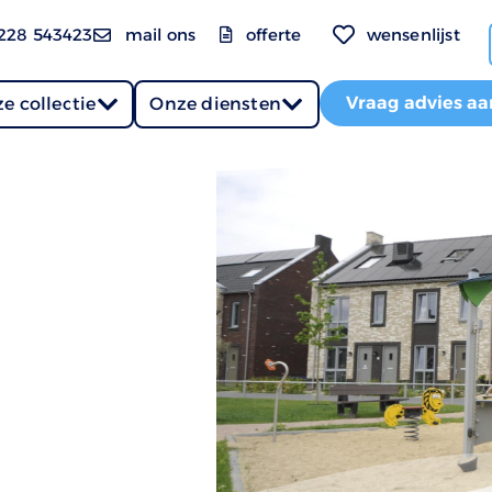
228 543423
mail ons
offerte
wensenlijst
Vraag advies aa
e collectie
Onze diensten
kweide