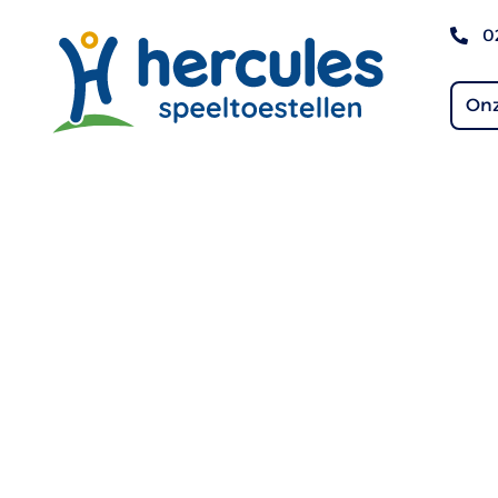
0
Onz
Renswoude – Leeuweri
Renswoude