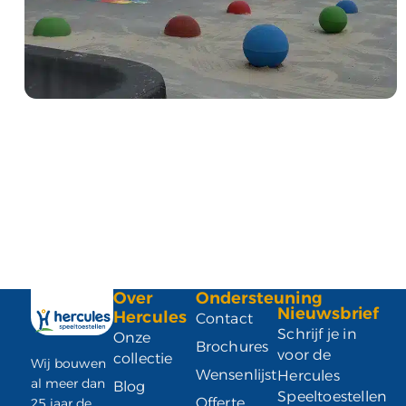
Over
Ondersteuning
Nieuwsbrief
Hercules
Contact
Schrijf je in
Onze
Brochures
voor de
collectie
Wij bouwen
Wensenlijst
Hercules
al meer dan
Blog
Speeltoestellen
Offerte
25 jaar de