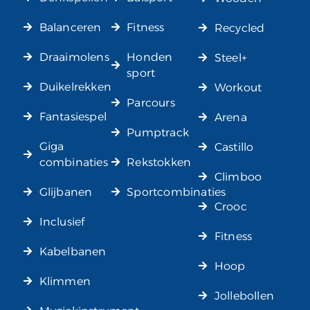
Balanceren
Fitness
Recycled
Draaimolens
Honden
Steel+
sport
Duikelrekken
Workout
Parcours
Fantasiespel
Arena
Pumptrack
Giga
Castillo
combinaties
Rekstokken
Climboo
Glijbanen
Sportcombinaties
Crooc
Inclusief
Fitness
Kabelbanen
Hoop
Klimmen
Jollebollen