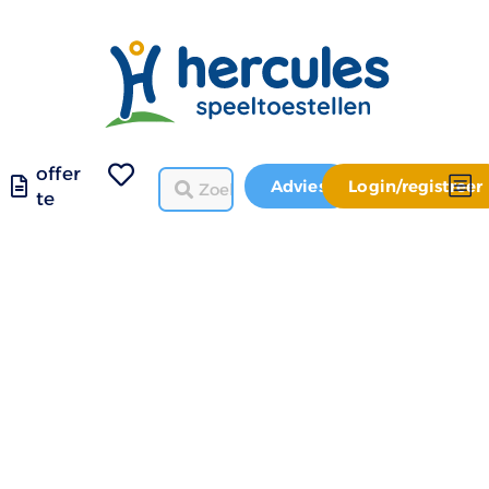
offer
Advies
Login/registreer
te