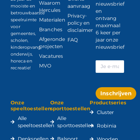
Waarom
nieuwsbrief
mooiste en
aanvraag
Hercules
en
betrouwbaarste
Privacy-
ontvang
speelruimte
Materialen
policy en
maximaal
voor
Branches
disclaimer
6 keer per
gemeentes,
Afgeronde
FAQ
jaar onze
scholen,
projecten
nieuwsbrief
kinderopvang,
onderwijs,
Vacatures
horeca en
MVO
recreatie!
Inschrijven
Onze
Onze
Productseries
Alternative:
speeltoestellen
sporttoestellen
Cluster
Alle
Alle
speeltoestellen
sporttoestellen
Robinia
Denkspellen
Balsport
Wooden