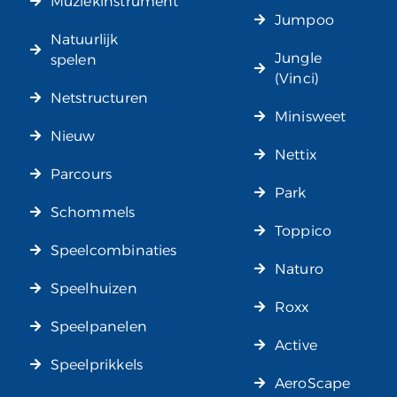
Muziekinstrument
Jumpoo
Natuurlijk
Jungle
spelen
(Vinci)
Netstructuren
Minisweet
Nieuw
Nettix
Parcours
Park
Schommels
Toppico
Speelcombinaties
Naturo
Speelhuizen
Roxx
Speelpanelen
Active
Speelprikkels
AeroScape