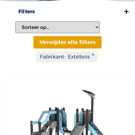
Filters
Verwijder alle filters
×
Fabrikant
:
Extébois