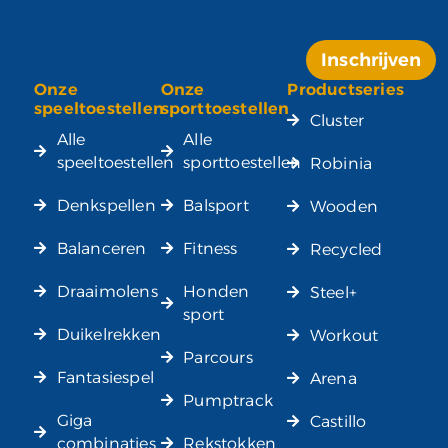
Inschrijven
Onze
Onze
Productseries
Alternative:
speeltoestellen
sporttoestellen
Cluster
Alle
Alle
speeltoestellen
sporttoestellen
Robinia
Denkspellen
Balsport
Wooden
Balanceren
Fitness
Recycled
Draaimolens
Honden
Steel+
sport
Duikelrekken
Workout
Parcours
Fantasiespel
Arena
Pumptrack
Giga
Castillo
combinaties
Rekstokken