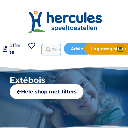
offer
Advies
Login/registreer
te
Extébois
Hele shop met filters