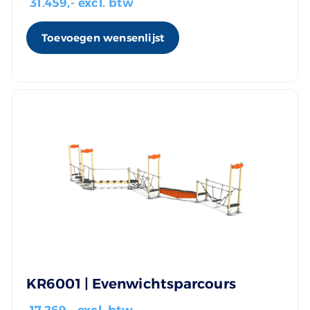
31.459
,- excl. btw
Toevoegen wensenlijst
KR6001 | Evenwichtsparcours
17.269
,- excl. btw