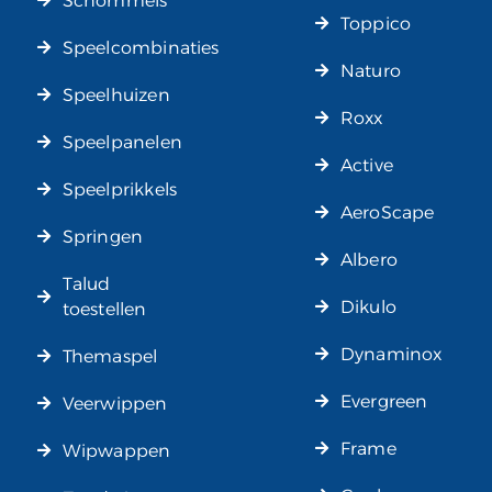
Schommels
Toppico
Speelcombinaties
Naturo
Speelhuizen
Roxx
Speelpanelen
Active
Speelprikkels
AeroScape
Springen
Albero
Talud
Dikulo
toestellen
Dynaminox
Themaspel
Evergreen
Veerwippen
Frame
Wipwappen