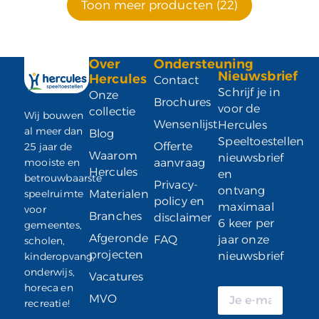
Toon meer producten (22)
Over
Ondersteuning
Nieuwsbrief
Hercules
Contact
Schrijf je in
Onze
Brochures
voor de
collectie
Wij bouwen
Wensenlijst
Hercules
al meer dan
Blog
Speeltoestellen
Offerte
25 jaar de
Waarom
nieuwsbrief
mooiste en
aanvraag
Hercules
en
betrouwbaarste
Privacy-
ontvang
speelruimte
Materialen
policy en
maximaal
voor
Branches
disclaimer
6 keer per
gemeentes,
Afgeronde
FAQ
jaar onze
scholen,
projecten
nieuwsbrief
kinderopvang,
onderwijs,
Vacatures
horeca en
MVO
recreatie!